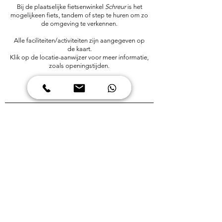
​​​Bij de plaatselijke
fietsenwinkel
Schreur
is het
mogelijkeen fiets, tandem of step te huren om zo
de omgeving te verkennen.
Alle faciliteiten/activiteiten zijn aangegeven op
de kaart.
Klik op de locatie-aanwijzer voor meer informatie,
zoals openingstijden.
Smilderweg 3
Hooghalen, 9414AP |
+31648942807